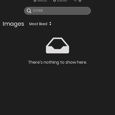
0
0
0
IMAGES
ALBUMS
Images
Most liked
There's nothing to show here.