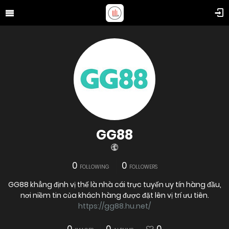
GG88
0
0
FOLLOWING
FOLLOWERS
GG88 khẳng định vị thế là nhà cái trực tuyến uy tín hàng đầu,
nơi niềm tin của khách hàng được đặt lên vị trí ưu tiên.
https://gg88.hu.net/