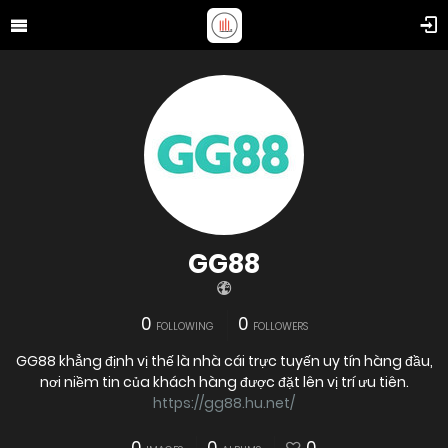
GG88
0
0
FOLLOWING
FOLLOWERS
GG88 khẳng định vị thế là nhà cái trực tuyến uy tín hàng đầu,
nơi niềm tin của khách hàng được đặt lên vị trí ưu tiên.
https://gg88.hu.net/