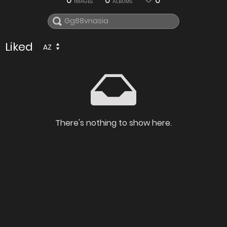
0
0
0
IMAGES
ALBUMS
Liked
AZ
There's nothing to show here.