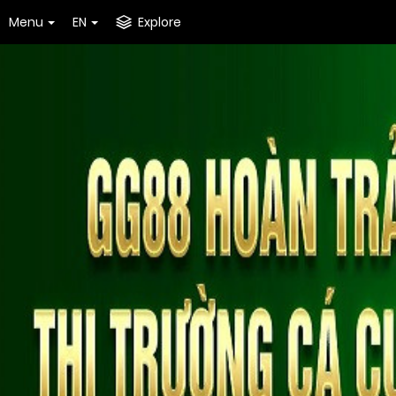
Menu
EN
Explore