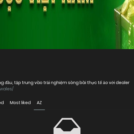
ng đầu, tập trung vào trải nghiệm sòng bài thực tế ảo với dealer
.wales/
ed
Most liked
AZ