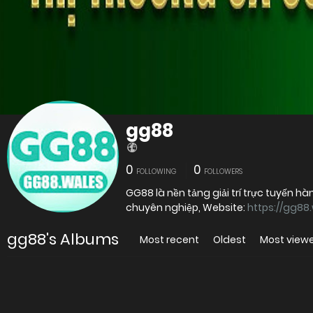
gg88
0
0
FOLLOWING
FOLLOWERS
GG88 là nền tảng giải trí trực tuyến hà
chuyên nghiệp, Website:
https://gg88
gg88's Albums
Most recent
Oldest
Most view