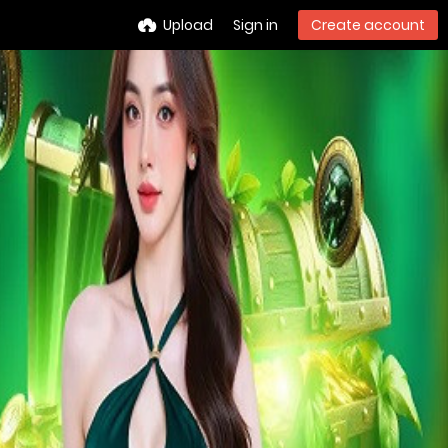
Upload
Sign in
Create account