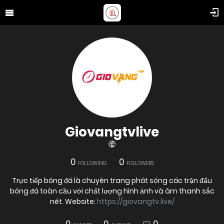
Giovangtvlive
0
0
FOLLOWING
FOLLOWERS
Trực tiếp bóng đá là chuyên trang phát sóng các trận đấu
bóng đá toàn cầu với chất lượng hình ảnh và âm thanh sắc
nét. Website:
https://giovangtv.live/