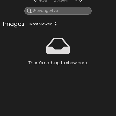
0
0
0
IMAGES
ALBUMS
Images
Most viewed
There's nothing to show here.