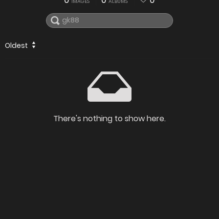
0
0
0
IMAGES
ALBUMS
Oldest
There's nothing to show here.