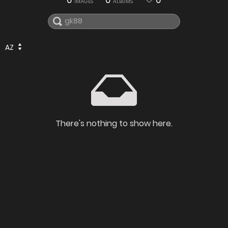
0
0
0
IMAGES
ALBUMS
AZ
There's nothing to show here.