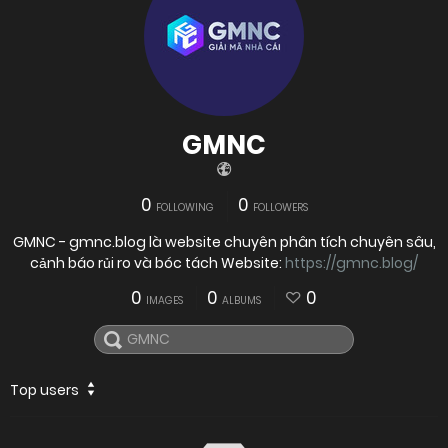
GMNC
0
0
FOLLOWING
FOLLOWERS
GMNC - gmnc.blog là website chuyên phân tích chuyên sâu,
cảnh báo rủi ro và bóc tách Website:
https://gmnc.blog/
0
0
0
IMAGES
ALBUMS
Top users