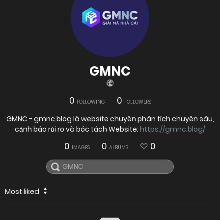
GMNC
0
0
FOLLOWING
FOLLOWERS
GMNC - gmnc.blog là website chuyên phân tích chuyên sâu,
cảnh báo rủi ro và bóc tách Website:
https://gmnc.blog/
0
0
0
IMAGES
ALBUMS
Most liked