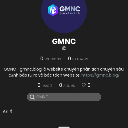
GMNC
0
0
FOLLOWING
FOLLOWERS
GMNC - gmnc.blog là website chuyên phân tích chuyên sâu,
cảnh báo rủi ro và bóc tách Website:
https://gmnc.blog/
0
0
0
IMAGES
ALBUMS
AZ