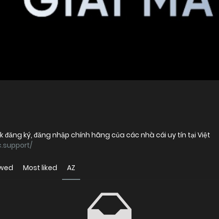
k đăng ký, đăng nhập chính hãng của các nhà cái uy tín tại Việt
.support/
ewed
Most liked
AZ