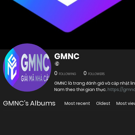
GMNC
0
0
FOLLOWING
FOLLOWERS
GMNC là trang đánh giá và cập nhật lin
Nam theo thời gian thực.
https://gmnc
GMNC's Albums
Most recent
Oldest
Most vi