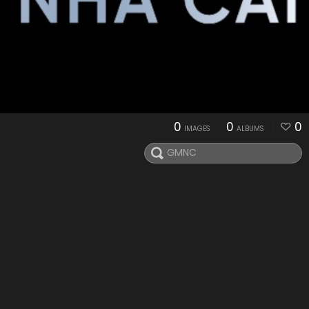
0
0
0
IMAGES
ALBUMS