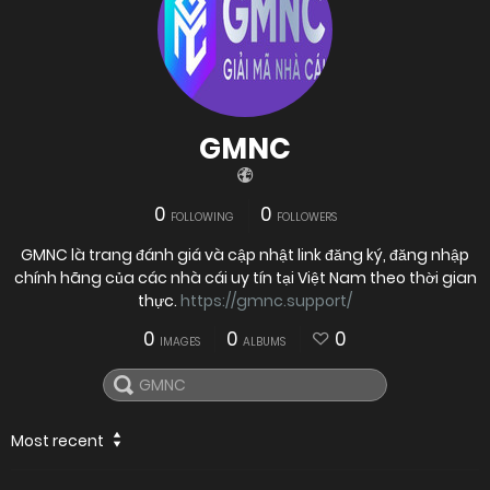
GMNC
0
0
FOLLOWING
FOLLOWERS
GMNC là trang đánh giá và cập nhật link đăng ký, đăng nhập
chính hãng của các nhà cái uy tín tại Việt Nam theo thời gian
thực.
https://gmnc.support/
0
0
0
IMAGES
ALBUMS
Most recent