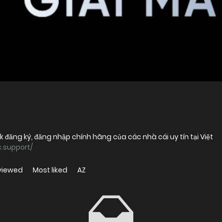
k đăng ký, đăng nhập chính hãng của các nhà cái uy tín tại Việt
.support/
viewed
Most liked
AZ