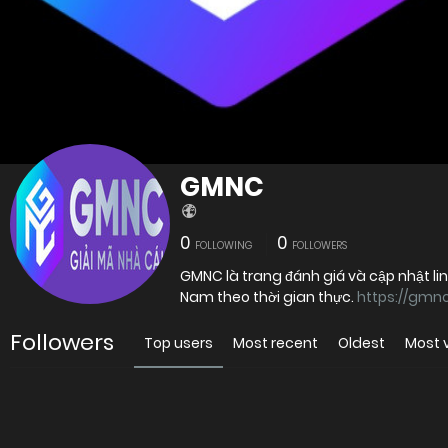
GMNC
0
0
FOLLOWING
FOLLOWERS
GMNC là trang đánh giá và cập nhật lin
Nam theo thời gian thực.
https://gmnc
Followers
Top users
Most recent
Oldest
Most 