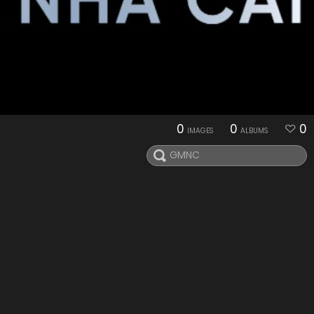
0
0
0
IMAGES
ALBUMS