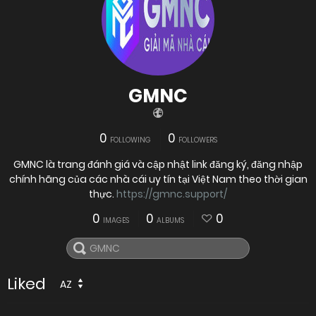
GMNC
0
0
FOLLOWING
FOLLOWERS
GMNC là trang đánh giá và cập nhật link đăng ký, đăng nhập
chính hãng của các nhà cái uy tín tại Việt Nam theo thời gian
thực.
https://gmnc.support/
0
0
0
IMAGES
ALBUMS
Liked
AZ