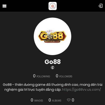
Go88
0
0
FOLLOWING
FOLLOWERS
Go88 - thiên đường game đổi thưởng đỉnh cao, mang đến trải
nghiệm giải trí trực tuyến đẳng cấp.
https://go88vv.us.com/
0
0
0
IMAGES
ALBUMS