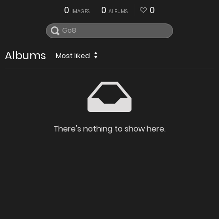
0
0
0
IMAGES
ALBUMS
Albums
Most liked
There's nothing to show here.