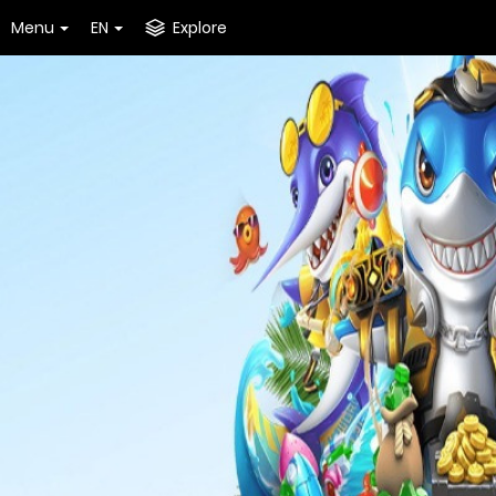
Menu
EN
Explore