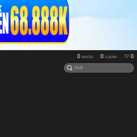
0
0
0
IMAGES
ALBUMS