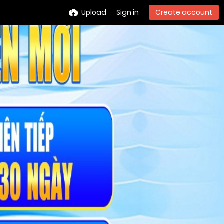
Upload
Sign in
Create account