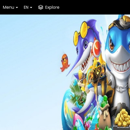
Menu
EN
Explore