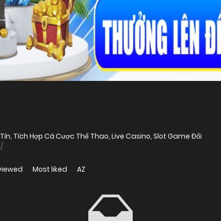
 Tín, Tích Hợp Cá Cược Thể Thao, Live Casino, Slot Game Đổi
/
viewed
Most liked
AZ