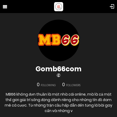
Gomb66com
0
0
FOLLOWING
FOLLOWERS
MB66 không đơn thuần là một nhà cái online, mà là cả một
thế giới giải trí sống động dành riêng cho những tín đồ đam
mê cá cược. Từ những trận cầu hấp dẫn đến từng lá bài gay
cấn và những v