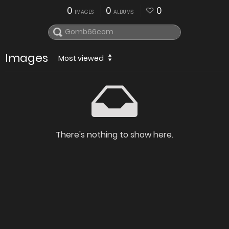
0
0
0
IMAGES
ALBUMS
Images
Most viewed
There's nothing to show here.