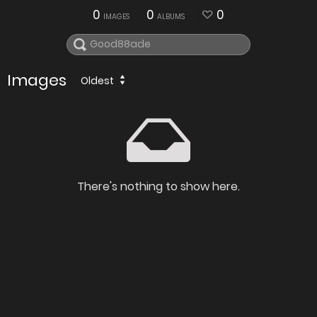
0
0
0
IMAGES
ALBUMS
Images
Oldest
There's nothing to show here.