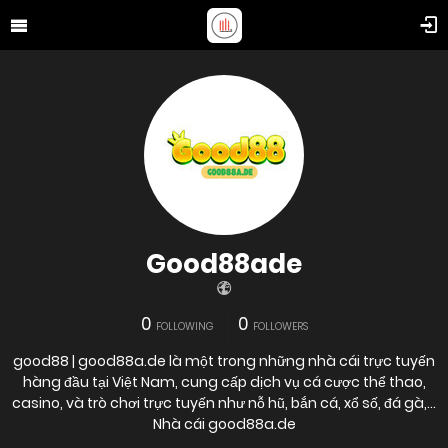
Good88ade
0
0
FOLLOWING
FOLLOWERS
good88 | good88a.de là một trong những nhà cái trực tuyến
hàng đầu tại Việt Nam, cung cấp dịch vụ cá cược thể thao,
casino, và trò chơi trực tuyến như nỗ hũ, bắn cá, xổ số, đá gà,...
Nhà cái good88a.de