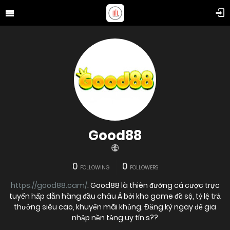
Good88
0
0
FOLLOWING
FOLLOWERS
https://good88.cam/
. Good88 là thiên đường cá cược trực
tuyến hấp dẫn hàng đầu châu Á bởi kho game đồ sộ, tỷ lệ trả
thưởng siêu cao, khuyến mãi khủng. Đăng ký ngay để gia
nhập nền tảng uy tín s??