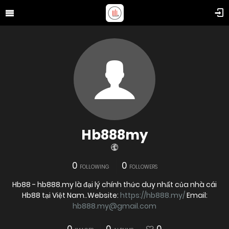
Hb888my
0
0
FOLLOWING
FOLLOWERS
Hb88 - hb888.my là đại lý chính thức duy nhất của nhà cái
Hb88 tại Việt Nam..Website:
https://hb888.my/
Email:
hb888.my@gmail.com