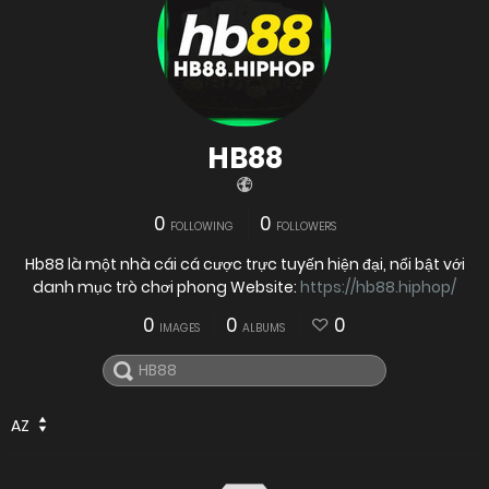
HB88
0
0
FOLLOWING
FOLLOWERS
Hb88 là một nhà cái cá cược trực tuyến hiện đại, nổi bật với
danh mục trò chơi phong Website:
https://hb88.hiphop/
0
0
0
IMAGES
ALBUMS
AZ