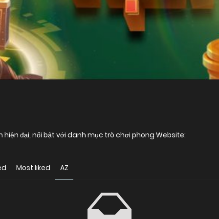
 hiện đại, nổi bật với danh mục trò chơi phong Website:
ed
Most liked
AZ