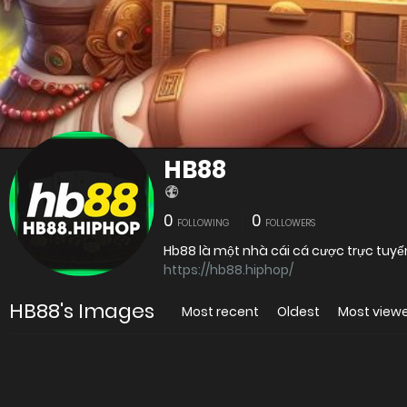
HB88
0
0
FOLLOWING
FOLLOWERS
Hb88 là một nhà cái cá cược trực tuyến
https://hb88.hiphop/
HB88's Images
Most recent
Oldest
Most view