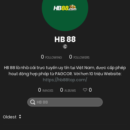
HB 88
0
0
FOLLOWING
FOLLOWERS
HB 88 là nhà cái trực tuyến uy tín tại Việt Nam, được cấp phép
hoạt động hợp pháp từ PAGCOR. Với hơn 10 triệu Website:
https://hb88top.com/
0
0
0
IMAGES
ALBUMS
Oldest