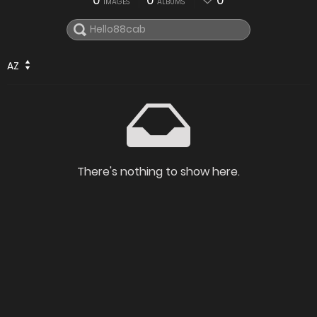
0
0
0
IMAGES
ALBUMS
AZ
There's nothing to show here.