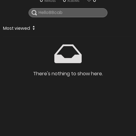
0
0
0
IMAGES
ALBUMS
Most viewed
There's nothing to show here.