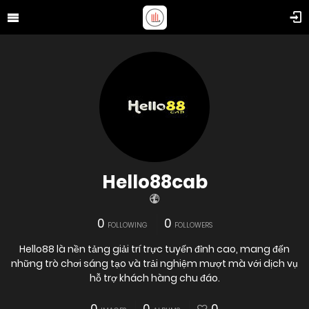
Hello88cab
0
0
FOLLOWING
FOLLOWERS
Hello88 là nền tảng giải trí trực tuyến đỉnh cao, mang đến
những trò chơi sáng tạo và trải nghiệm mượt mà với dịch vụ
hỗ trợ khách hàng chu đáo.