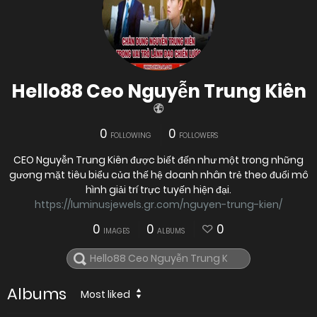
Hello88 Ceo Nguyễn Trung Kiên
0
0
FOLLOWING
FOLLOWERS
CEO Nguyễn Trung Kiên được biết đến như một trong những
gương mặt tiêu biểu của thế hệ doanh nhân trẻ theo đuổi mô
hình giải trí trực tuyến hiện đại.
https://luminusjewels.gr.com/nguyen-trung-kien/
0
0
0
IMAGES
ALBUMS
Albums
Most liked