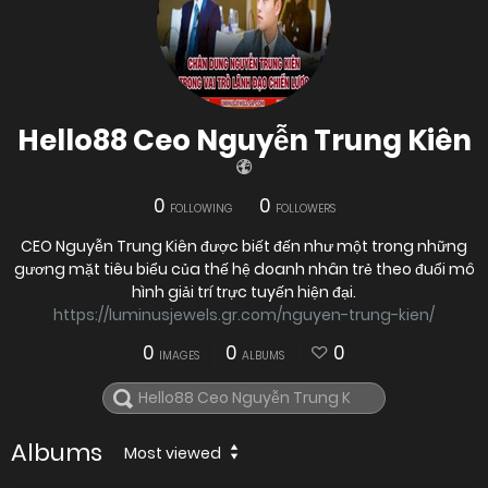
Hello88 Ceo Nguyễn Trung Kiên
0
0
FOLLOWING
FOLLOWERS
CEO Nguyễn Trung Kiên được biết đến như một trong những
gương mặt tiêu biểu của thế hệ doanh nhân trẻ theo đuổi mô
hình giải trí trực tuyến hiện đại.
https://luminusjewels.gr.com/nguyen-trung-kien/
0
0
0
IMAGES
ALBUMS
Albums
Most viewed