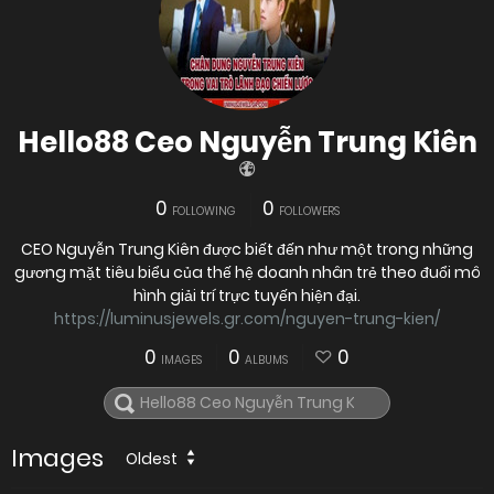
Hello88 Ceo Nguyễn Trung Kiên
0
0
FOLLOWING
FOLLOWERS
CEO Nguyễn Trung Kiên được biết đến như một trong những
gương mặt tiêu biểu của thế hệ doanh nhân trẻ theo đuổi mô
hình giải trí trực tuyến hiện đại.
https://luminusjewels.gr.com/nguyen-trung-kien/
0
0
0
IMAGES
ALBUMS
Images
Oldest