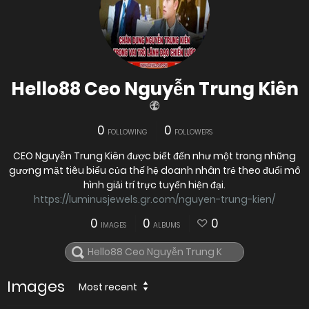
Hello88 Ceo Nguyễn Trung Kiên
0
0
FOLLOWING
FOLLOWERS
CEO Nguyễn Trung Kiên được biết đến như một trong những
gương mặt tiêu biểu của thế hệ doanh nhân trẻ theo đuổi mô
hình giải trí trực tuyến hiện đại.
https://luminusjewels.gr.com/nguyen-trung-kien/
0
0
0
IMAGES
ALBUMS
Images
Most recent