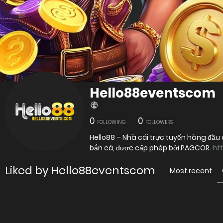
Hello88eventscom
0
0
FOLLOWING
FOLLOWERS
Hello88 – Nhà cái trực tuyến hàng đầu 
bắn cá, được cấp phép bởi PAGCOR.
ht
Liked by Hello88eventscom
Most recent