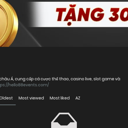
châu Á, cung cấp cá cược thể thao, casino live, slot game và
tps://hello88events.com/
Oldest
Most viewed
Most liked
AZ