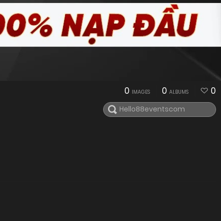
0
0
0
IMAGES
ALBUMS