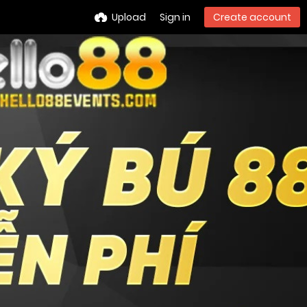
Upload
Sign in
Create account