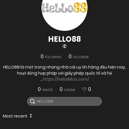
HELLO88
0
0
FOLLOWING
FOLLOWERS
HELLO88 là một trong những nhà cái uy tín hàng đầu hiện nay,
hoạt động hợp pháp với giấy phép quốc tế và hệ
...
https://hello88us.com/
0
0
0
IMAGES
ALBUMS
Most recent