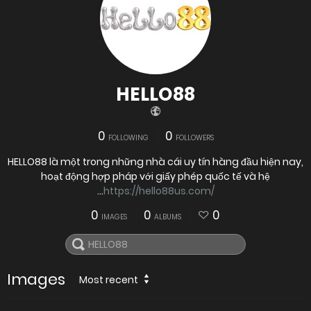
HELLO88
0
0
FOLLOWING
FOLLOWERS
HELLO88 là một trong những nhà cái uy tín hàng đầu hiện nay,
hoạt động hợp pháp với giấy phép quốc tế và hệ
...
https://hello88us.com/
0
0
0
IMAGES
ALBUMS
Images
Most recent