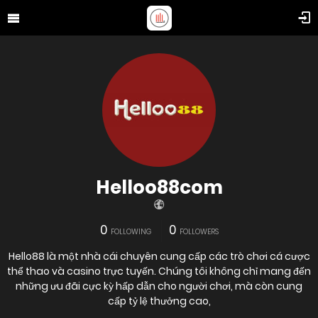
Helloo88com
0
0
FOLLOWING
FOLLOWERS
Hello88 là một nhà cái chuyên cung cấp các trò chơi cá cược
thể thao và casino trực tuyến. Chúng tôi không chỉ mang đến
những ưu đãi cực kỳ hấp dẫn cho người chơi, mà còn cung
cấp tỷ lệ thưởng cao,