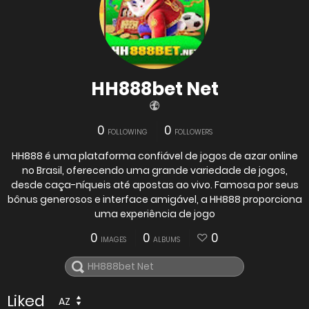
HH888bet Net
0
0
FOLLOWING
FOLLOWERS
HH888 é uma plataforma confiável de jogos de azar online
no Brasil, oferecendo uma grande variedade de jogos,
desde caça-níqueis até apostas ao vivo. Famosa por seus
bônus generosos e interface amigável, a HH888 proporciona
uma experiência de jogo
0
0
0
IMAGES
ALBUMS
Liked
AZ