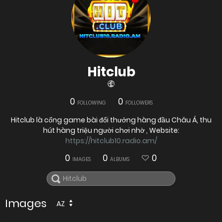
Hitclub
0
0
FOLLOWING
FOLLOWERS
Hitclub là cổng game bài đổi thưởng hàng đầu Châu Á, thu
hút hàng triệu người chơi nhờ , Website:
https://hitclub10.radio.am/
0
0
0
IMAGES
ALBUMS
Images
AZ