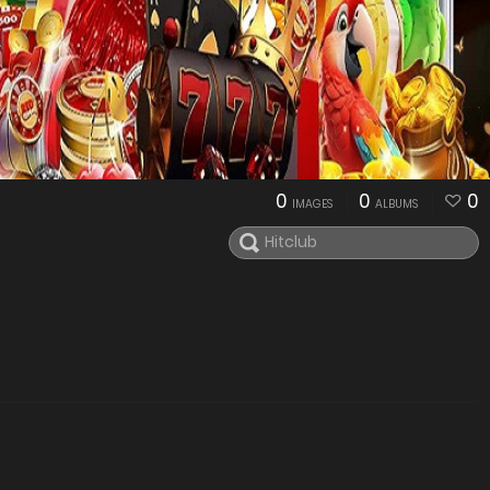
0
0
0
IMAGES
ALBUMS