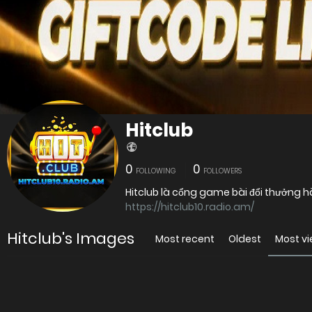
Hitclub
0
0
FOLLOWING
FOLLOWERS
Hitclub là cổng game bài đổi thưởng hà
https://hitclub10.radio.am/
Hitclub's Images
Most recent
Oldest
Most v