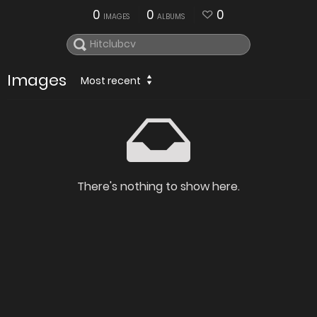
0
0
0
IMAGES
ALBUMS
Images
Most recent
There's nothing to show here.