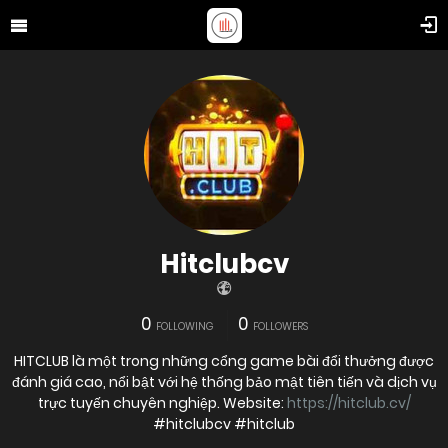
Hitclubcv
0
0
FOLLOWING
FOLLOWERS
HITCLUB là một trong những cổng game bài đổi thưởng được
đánh giá cao, nổi bật với hệ thống bảo mật tiên tiến và dịch vụ
trực tuyến chuyên nghiệp. Website:
https://hitclub.cv/
#hitclubcv #hitclub