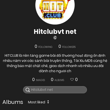
Hitclubvt net
0
0
FOLLOWING
FOLLOWERS
HITCLUB là nền tảng game bài đổi thưởng hoạt động ổn định
nhiều năm với các sảnh bài truyền thống, Tài Xỉu MD5 cùng hệ
thống bảo mật chặt chẽ, giao dịch nhanh và nhiều ưu đãi
dành cho người ch
0
0
0
IMAGES
ALBUMS
Albums
Most liked