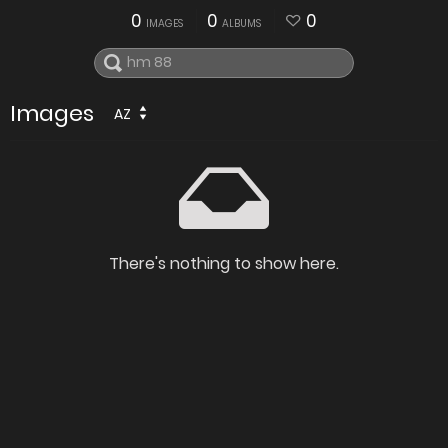
0
0
0
IMAGES
ALBUMS
Images
AZ
There's nothing to show here.