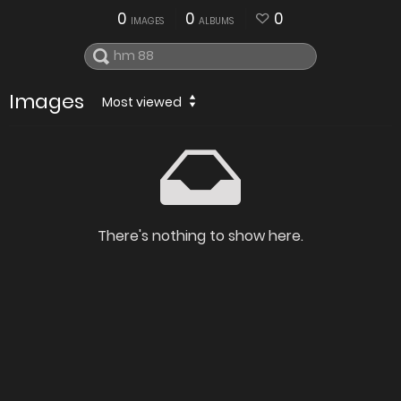
0
0
0
IMAGES
ALBUMS
Images
Most viewed
There's nothing to show here.