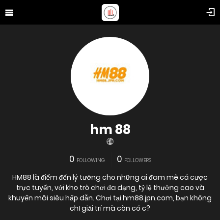
hm 88
0
0
FOLLOWING
FOLLOWERS
HM88 là điểm đến lý tưởng cho những ai đam mê cá cược
trực tuyến, với kho trò chơi đa dạng, tỷ lệ thưởng cao và
khuyến mãi siêu hấp dẫn. Chơi tại hm88.jpn.com, bạn không
chỉ giải trí mà còn có c?