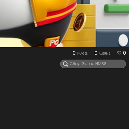
0
0
0
IMAGES
ALBUMS