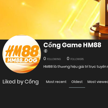
Cổng Game HM88
0
0
FOLLOWING
FOLLOWERS
HM88 là thương hiệu giải trí trực tuyế
Liked by Cổng
Most recent
Oldest
Most viewe