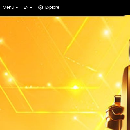
Menu
EN
Explore