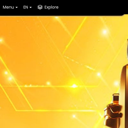
Menu
EN
Explore