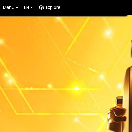
Menu
EN
Explore