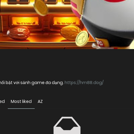
n nổi bật với sảnh game đa dạng.
https://hm88.dog/
ed
Most liked
AZ