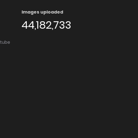
Images uploaded
44,182,733
utube