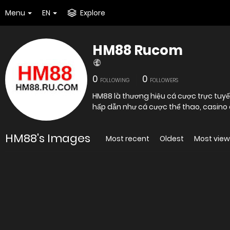
Menu
EN
Explore
HM88 Rucom
0
0
FOLLOWING
FOLLOWERS
HM88 là thương hiệu cá cược trực tuyế
hấp dẫn như cá cược thể thao, casino 
HM88's Images
Most recent
Oldest
Most vie