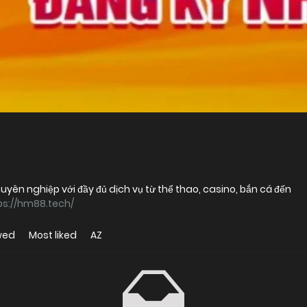
yên nghiệp với đầy đủ dịch vụ từ thể thao, casino, bắn cá đến
ps://hm88.tech/
wed
Most liked
AZ