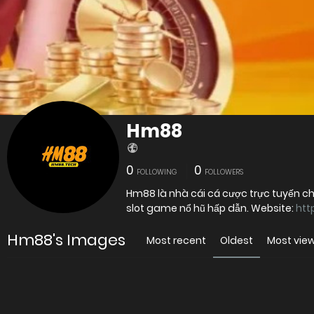
Hm88
0
0
FOLLOWING
FOLLOWERS
Hm88 là nhà cái cá cược trực tuyến chu
slot game nổ hũ hấp dẫn. Website:
htt
Hm88's Images
Most recent
Oldest
Most vie