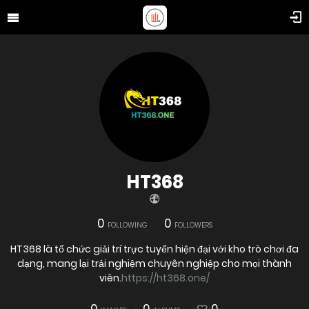
HT368
0
0
FOLLOWING
FOLLOWERS
HT368 là tổ chức giải trí trực tuyến hiện đại với kho trò chơi đa
dạng, mang lại trải nghiệm chuyên nghiệp cho mọi thành
viên.
https://ht368.one/